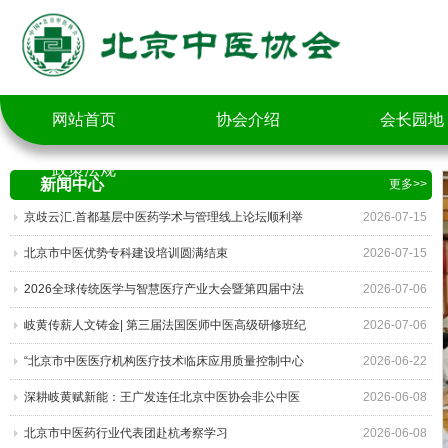
网站首页
协会介绍
会长园地
政策法规
新闻中心
更多>>
京歧云汇.首都基层中医药学术与管理线上论坛顺利举
2026-07-15
办
北京市中医优势专科建设培训圆满结束
2026-07-15
2026全球传统医学与智慧医疗产业大会暨第四届中法
2026-07-06
医学国际交流会高峰对话嘉宾观点集锦
岐黄传薪人文铸金| 第三届法国医师中医高级研修班纪
2026-07-06
实
“北京市中医医疗机构医疗技术临床应用质量控制中心
2026-06-22
通报会”在北京召开
深耕岐黄赋新能：王广发连任北京中医协会非公中医
2026-06-08
医疗机构工委会主委，绘就五年高质量发展蓝图
北京市中医药行业代表团赴杭考察学习
2026-06-08